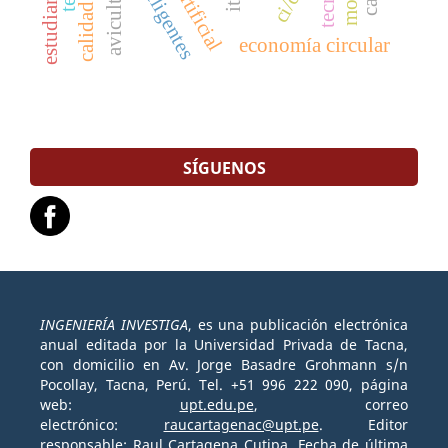
avicultores
ci/cd
economía circular
SÍGUENOS
INGENIERÍA INVESTIGA
, es una publicación electrónica
anual editada por la Universidad Privada de Tacna,
con domicilio en Av. Jorge Basadre Grohmann s/n
Pocollay, Tacna, Perú. Tel. +51 996 222 090, página
web:
upt.edu.pe
, correo
electrónico:
raucartagenac@upt.pe
. Editor
responsable: Raul Cartagena Cutipa. Fecha de última