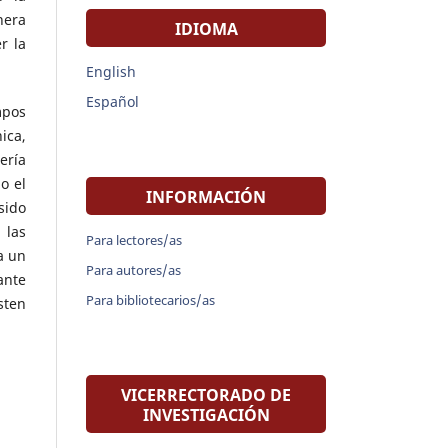
nera
IDIOMA
r la
English
Español
mpos
ica,
ería
o el
INFORMACIÓN
sido
 las
Para lectores/as
a un
Para autores/as
ante
Para bibliotecarios/as
sten
VICERRECTORADO DE
INVESTIGACIÓN