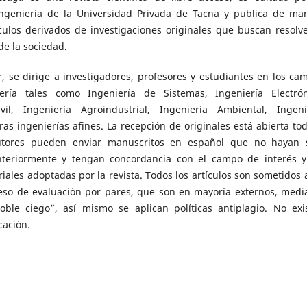
Ingeniería de la Universidad Privada de Tacna y publica de ma
ículos derivados de investigaciones originales que buscan resolve
de la sociedad.
or, se dirige a investigadores, profesores y estudiantes en los ca
ería tales como Ingeniería de Sistemas, Ingeniería Electrón
ivil, Ingeniería Agroindustrial, Ingeniería Ambiental, Ingeni
tras ingenierías afines. La recepción de originales está abierta tod
utores pueden enviar manuscritos en español que no hayan 
nteriormente y tengan concordancia con el campo de interés y
oriales adoptadas por la revista. Todos los artículos son sometidos 
eso de evaluación por pares, que son en mayoría externos, medi
ble ciego”, así mismo se aplican políticas antiplagio. No exi
cación.