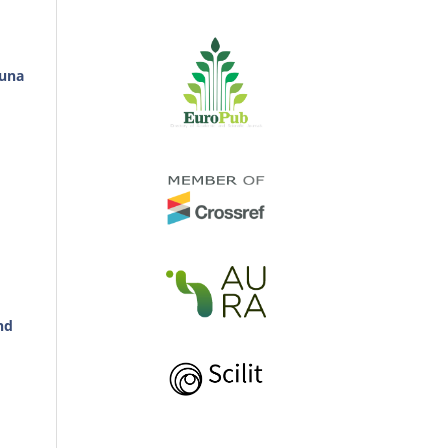
tuna
nd