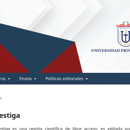
ros
Envíos
Políticas editoriales
a
vestiga
estiga
es una revista científica de libre acceso, es editada po