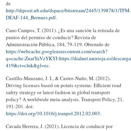
de
http://diposit.ub.edu/dspace/bitstream/2445/139878/1/TFM-
DEAF-144_Bernues.pdf
.
Cano Campos, T. (2011). ¿Es una sanción la retirada de
puntos del permiso de conducir? Revista de
Administración Pública, 184, 79-119. Obtenido de
https://webcache.googleusercontent.com/search?
q=cache:ZuatYaVzYKYJ:https://dialnet.unirioja.es/descar
419&ct=clnk&gl=ec
.
Castillo-Manzano, J. I., & Castro-Nuño, M. (2012).
Driving licenses based on points systems: Efficient road
safety strategy or latest fashion in global transport
policy? A worldwide meta-analysis. Transport Policy, 21,
191-201. doi:
https://doi.org/10.1016/j.tranpol.2012.02.003
.
Cavada Herrera, J. (2021). Licencia de conducir por