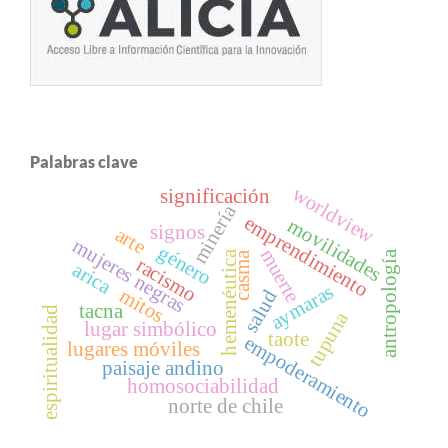
Palabras clave
worldview
significación
minería
emprendimiento
movilidades
signos
arte
mujeres negras
género
muerte
antropología
hemenéutica
casma
racismo
arica
aymaras
mitos
salud
tacna
espiritualidad
tupuna
lugar simbólico
taote
empoderamiento
lugares móviles
paisaje andino
homosociabilidad
norte de chile