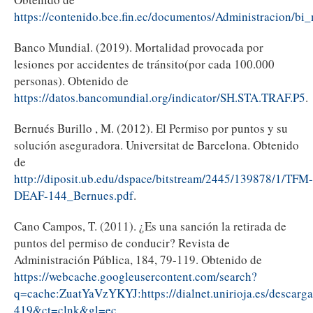
https://contenido.bce.fin.ec/documentos/Administracion/b
Banco Mundial. (2019). Mortalidad provocada por
lesiones por accidentes de tránsito(por cada 100.000
personas). Obtenido de
https://datos.bancomundial.org/indicator/SH.STA.TRAF.P5
.
Bernués Burillo , M. (2012). El Permiso por puntos y su
solución aseguradora. Universitat de Barcelona. Obtenido
de
http://diposit.ub.edu/dspace/bitstream/2445/139878/1/TFM-
DEAF-144_Bernues.pdf
.
Cano Campos, T. (2011). ¿Es una sanción la retirada de
puntos del permiso de conducir? Revista de
Administración Pública, 184, 79-119. Obtenido de
https://webcache.googleusercontent.com/search?
q=cache:ZuatYaVzYKYJ:https://dialnet.unirioja.es/descar
419&ct=clnk&gl=ec
.