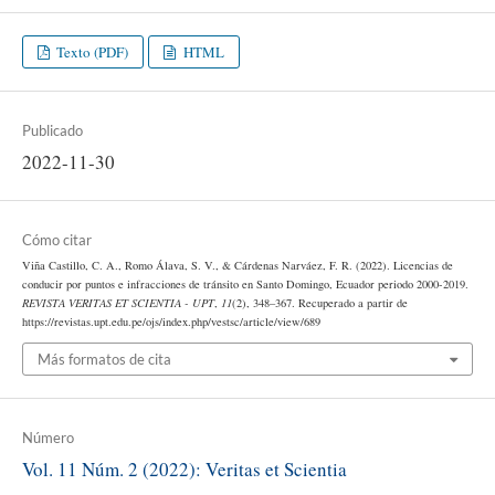
Texto (PDF)
HTML
Publicado
2022-11-30
Cómo citar
Viña Castillo, C. A., Romo Álava, S. V., & Cárdenas Narváez, F. R. (2022). Licencias de
conducir por puntos e infracciones de tránsito en Santo Domingo, Ecuador periodo 2000-2019.
REVISTA VERITAS ET SCIENTIA - UPT
,
11
(2), 348–367. Recuperado a partir de
https://revistas.upt.edu.pe/ojs/index.php/vestsc/article/view/689
Más formatos de cita
Número
Vol. 11 Núm. 2 (2022): Veritas et Scientia