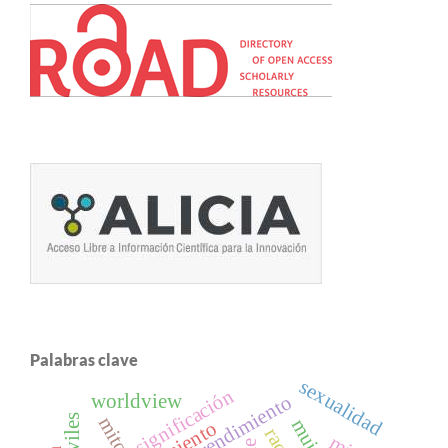
Palabras clave
sexualidad
significación
emprendimiento
worldview
mitos