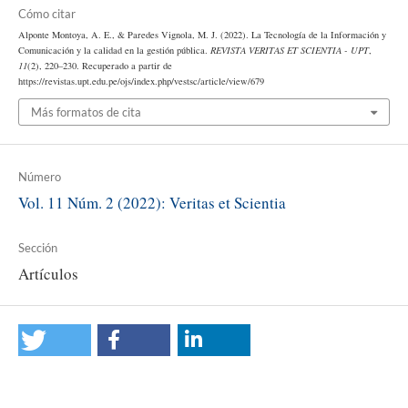
Cómo citar
Alponte Montoya, A. E., & Paredes Vignola, M. J. (2022). La Tecnología de la Información y
Comunicación y la calidad en la gestión pública.
REVISTA VERITAS ET SCIENTIA - UPT
,
11
(2), 220–230. Recuperado a partir de
https://revistas.upt.edu.pe/ojs/index.php/vestsc/article/view/679
Más formatos de cita
Número
Vol. 11 Núm. 2 (2022): Veritas et Scientia
Sección
Artículos