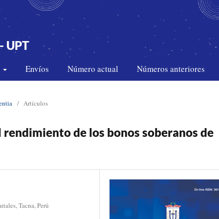
- UPT
s
Envíos
Número actual
Números anteriores
entia
/
Artículos
 el rendimiento de los bonos soberanos de
riales, Tacna, Perú