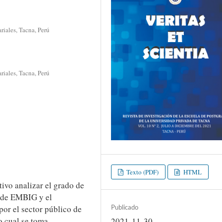
riales, Tacna, Perú
riales, Tacna, Perú
Texto (PDF)
HTML
ivo analizar el grado de
s de EMBIG y el
Publicado
or el sector público de
lo cual se toma
2021-11-30