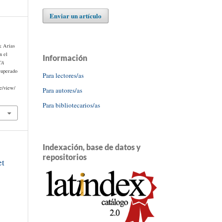
Enviar un artículo
& Arias
n el
Información
TA
cuperado
Para lectores/as
le/view/
Para autores/as
Para bibliotecarios/as
Indexación, base de datos y
repositorios
et