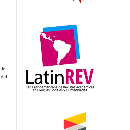
 de
 del