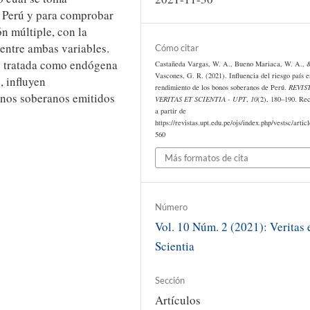
l Perú y para comprobar
ón múltiple, con la
 entre ambas variables.
Cómo citar
e tratada como endógena
Castañeda Vargas, W. A., Bueno Mariaca, W. A., 
Vascones, G. R. (2021). Influencia del riesgo país e
, influyen
rendimiento de los bonos soberanos de Perú.
REVIS
onos soberanos emitidos
VERITAS ET SCIENTIA - UPT
,
10
(2), 180–190. Re
a partir de
https://revistas.upt.edu.pe/ojs/index.php/vestsc/artic
560
Más formatos de cita
Número
Vol. 10 Núm. 2 (2021): Veritas 
Scientia
Sección
Artículos