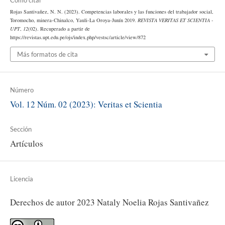
Rojas Santivañez, N. N. (2023). Competencias laborales y las funciones del trabajador social,
Toromocho, minera-Chinalco, Yauli-La Oroya-Junín 2019.
REVISTA VERITAS ET SCIENTIA -
UPT
,
12
(02). Recuperado a partir de
https://revistas.upt.edu.pe/ojs/index.php/vestsc/article/view/872
Más formatos de cita
Número
Vol. 12 Núm. 02 (2023): Veritas et Scientia
Sección
Artículos
Licencia
Derechos de autor 2023 Nataly Noelia Rojas Santivañez