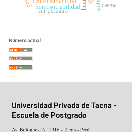
salud
centro sur andino
taote
casma
homosociabilidad
sur peruano
Número actual
Universidad Privada de Tacna -
Escuela de Postgrado
Av. Bolognesi N° 1916 - Tacna - Perú