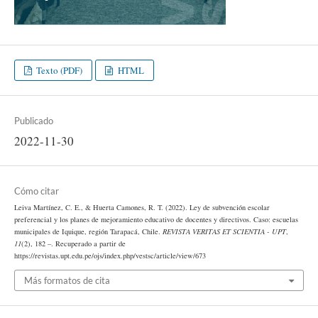
Texto (PDF)
HTML
Publicado
2022-11-30
Cómo citar
Leiva Martínez, C. E., & Huerta Camones, R. T. (2022). Ley de subvención escolar
preferencial y los planes de mejoramiento educativo de docentes y directivos. Caso: escuelas
municipales de Iquique, región Tarapacá, Chile.
REVISTA VERITAS ET SCIENTIA - UPT
,
11
(2), 182 –. Recuperado a partir de
https://revistas.upt.edu.pe/ojs/index.php/vestsc/article/view/673
Más formatos de cita