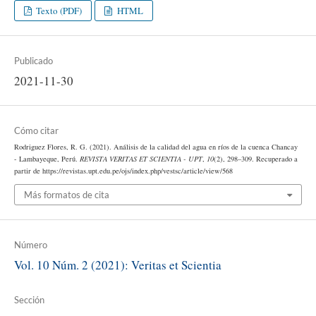
Texto (PDF)
HTML
Publicado
2021-11-30
Cómo citar
Rodriguez Flores, R. G. (2021). Análisis de la calidad del agua en ríos de la cuenca Chancay
- Lambayeque, Perú.
REVISTA VERITAS ET SCIENTIA - UPT
,
10
(2), 298–309. Recuperado a
partir de https://revistas.upt.edu.pe/ojs/index.php/vestsc/article/view/568
Más formatos de cita
Número
Vol. 10 Núm. 2 (2021): Veritas et Scientia
Sección