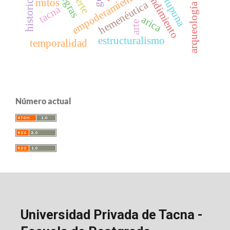
arqueología histórica
emprendimiento
historicidad
empoderamiento
tupuna
mitos
hemenéutica
tacna
arica
arte
estructuralismo
temporalidad
Número actual
Universidad Privada de Tacna -