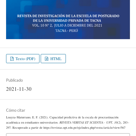
Texto (PDF)
HTML
Publicado
2021-11-30
Cómo citar
Loayza-Maturrano, E. F. (2021). Capacidad predictiva de la escala de procrastinación
académica en estudiantes universitarios.
REVISTA VERITAS ET SCIENTIA - UPT
,
10
(2), 283–
297. Recuperado a partir de https://revistas.upt.edu.pe/ojs/index.php/vestsc/article/view/567