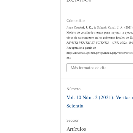
Cómo citar
Jinez Condori, J. K., & Salgado Canal, J. A. (2021)
Modelo de gestión de riesgos para mejorar la ejecu
obras de saneamiento en los gobiernos locales de Ta
REVISTA VERITAS ET SCIENTIA - UPT
,
10
(2), 19
Recuperado a partir de
https://revistas.upt.edu.pe/ojs/index.php/vestsc/artic
561
Más formatos de cita
Número
Vol. 10 Núm. 2 (2021): Veritas 
Scientia
Sección
Artículos