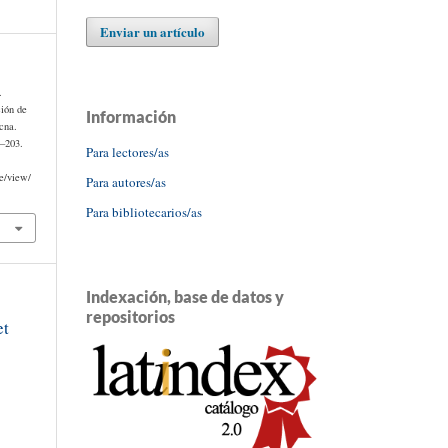
Enviar un artículo
.
ción de
Información
cna.
1–203.
Para lectores/as
le/view/
Para autores/as
Para bibliotecarios/as
Indexación, base de datos y
repositorios
et