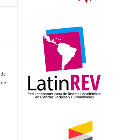
 de
 del