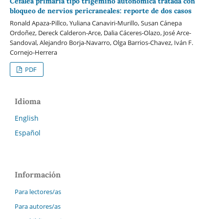
Cefalea primaria tipo trigémino autonómica tratada con
bloqueo de nervios pericraneales: reporte de dos casos
Ronald Apaza-Pillco, Yuliana Canaviri-Murillo, Susan Cánepa
Ordoñez, Dereck Calderon-Arce, Dalia Cáceres-Olazo, José Arce-
Sandoval, Alejandro Borja-Navarro, Olga Barrios-Chavez, Iván F.
Cornejo-Herrera
PDF
Idioma
English
Español
Información
Para lectores/as
Para autores/as