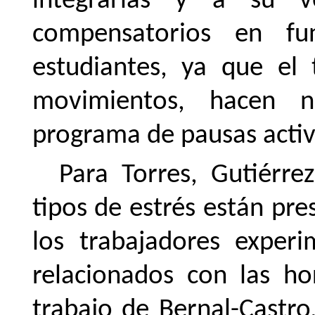
integrarlas y a su v
compensatorios en fu
estudiantes, ya que el 
movimientos, hacen n
programa de pausas activ
Para Torres, Gutiérre
tipos
de
estrés
están pres
los trabajadores exper
relacionados
con
las
ho
trabajo de Bernal-Castro