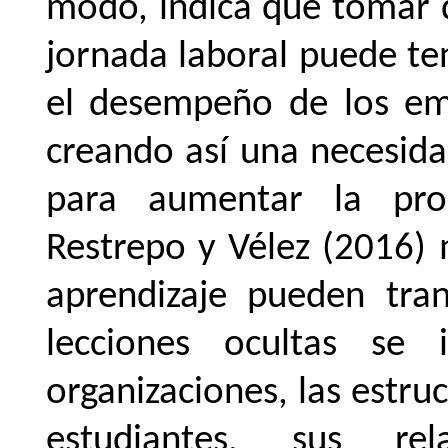
modo, indica que tomar d
jornada laboral puede ten
el
desempeño
de
los
em
creando
así
una
necesid
para aumentar la prod
Restrepo y Vélez (2016) 
aprendizaje pueden tra
lecciones ocultas se
organizaciones, las estr
estudiantes,
sus
rel