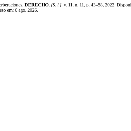
rberaciones.
DERECHO
,
[S. l.]
, v. 11, n. 11, p. 43–58, 2022. Dispon
esso em: 6 ago. 2026.